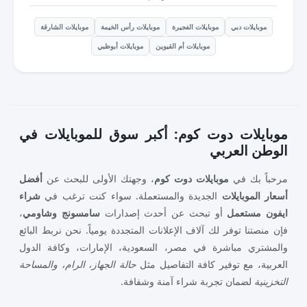
موبايلات دبي
موبايلات الفجيرة
موبايلات رأس الخيمة
موبايلات الشارقة
موبايلات أم القيوين
موبايلات أبوظبي
موبايلات دوت كوم: أكبر سوق للموبايلات في
الوطن العربي
مرحباً بك في
موبايلات دوت كوم
، وجهتك الأولى للبحث عن
أفضل
أسعار الموبايلات
الجديدة والمستعملة. سواء كنت ترغب في
شراء
ايفون مستعمل
أو تبحث عن أحدث إصدارات
سامسونج وشاومي
،
فإن منصتنا توفر لك آلاف الإعلانات المتجددة يومياً. نحن نربط البائع
والمشتري مباشرة في مصر، السعودية، الإمارات، وكافة الدول
العربية، مع توفير كافة التفاصيل مثل
حالة الجهاز، الرام، والمساحة
التخزينية
لضمان تجربة شراء آمنة وشفافة.