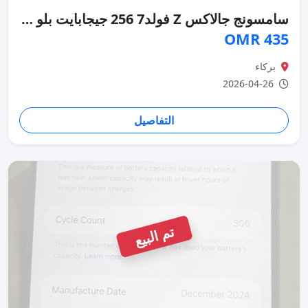
سامسونج جالاكس Z فولد7 256 جيجابايت بلو شادو مستعمل حالة ممتازة
435 OMR
بركاء
2026-04-26
التفاصيل
تم البيع