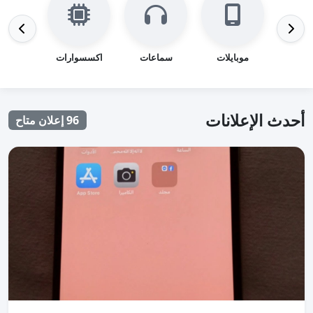
موبايلات
سماعات
اكسسوارات
باور ب
أحدث الإعلانات
96 إعلان متاح