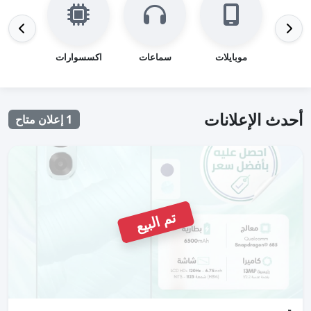
موبايلات
سماعات
اكسسوارات
باور ب
أحدث الإعلانات
1 إعلان متاح
تم البيع