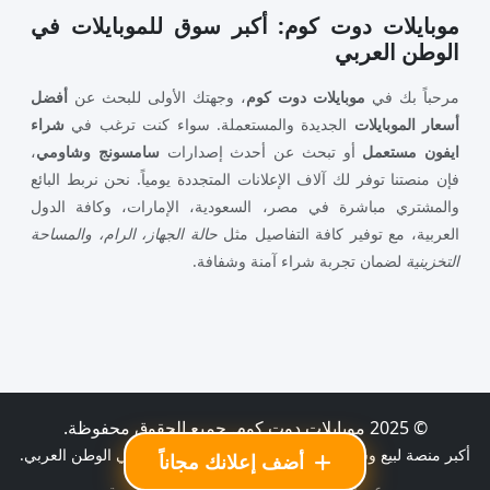
موبايلات دوت كوم: أكبر سوق للموبايلات في
الوطن العربي
مرحباً بك في
موبايلات دوت كوم
، وجهتك الأولى للبحث عن
أفضل
أسعار الموبايلات
الجديدة والمستعملة. سواء كنت ترغب في
شراء
ايفون مستعمل
أو تبحث عن أحدث إصدارات
سامسونج وشاومي
،
فإن منصتنا توفر لك آلاف الإعلانات المتجددة يومياً. نحن نربط البائع
والمشتري مباشرة في مصر، السعودية، الإمارات، وكافة الدول
العربية، مع توفير كافة التفاصيل مثل
حالة الجهاز، الرام، والمساحة
التخزينية
لضمان تجربة شراء آمنة وشفافة.
© 2025 موبايلات دوت كوم. جميع الحقوق محفوظة.
أكبر منصة لبيع وشراء الموبايلات الجديدة والمستعملة في الوطن العربي.
أضف إعلانك مجاناً
عن الموقع
اتصل بنا
سياسة الخصوصية