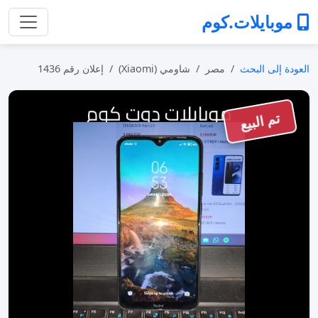
موبايلات.كوم
العودة إلى البحث
مصر
شاومي (Xiaomi)
إعلان رقم 1436
تم البيع