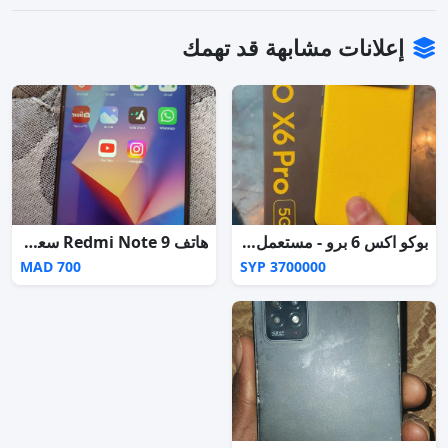
إعلانات مشابهة قد تهمك
بوكو اكس 6 برو - مستعمل - حالة ممتازة
هاتف Redmi Note 9 سعة 128 جيجابايت للبيع
700 MAD
3700000 SYP