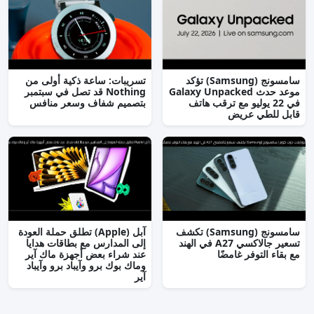
سامسونج (Samsung) تؤكد
تسريبات: ساعة ذكية أولى من
موعد حدث Galaxy Unpacked
Nothing قد تصل في سبتمبر
في 22 يوليو مع ترقب هاتف
بتصميم شفاف وسعر منافس
قابل للطي عريض
سامسونج (Samsung) تكشف
آبل (Apple) تطلق حملة العودة
تسعير جالاكسي A27 في الهند
إلى المدارس مع بطاقات هدايا
مع بقاء التوفر غامضًا
عند شراء بعض أجهزة ماك آير
وماك بوك برو وآيباد برو وآيباد
آير