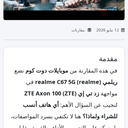
12 مايو 2026
مقارنات
مقدمة
في هذه المقارنة من
موبايلات دوت كوم
نضع
ريلمي (realme) realme C67 5G
في
مواجهة
زد تي إي (ZTE) ZTE Axon 100
لنجيب عن السؤال الأهم:
أي هاتف أنسب
للشراء ولماذا؟
هنا لا نكتفي بسرد المواصفات،
بل نركز على التصميم، الأداء، والقيمة مقابل