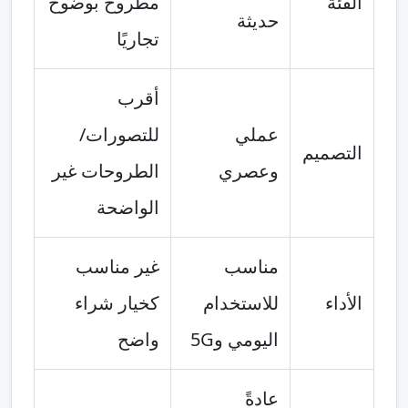
الفئة
مطروح بوضوح
حديثة
تجاريًا
أقرب
عملي
للتصورات/
التصميم
وعصري
الطروحات غير
الواضحة
مناسب
غير مناسب
الأداء
للاستخدام
كخيار شراء
اليومي و5G
واضح
عادةً