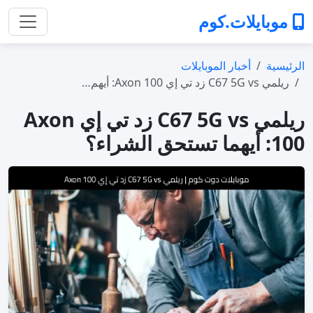
موبايلات.كوم
الرئيسية
أخبار الموبايلات
ريلمي C67 5G vs زد تي إي Axon 100: أيهم…
ريلمي C67 5G vs زد تي إي Axon
100: أيهما تستحق الشراء؟