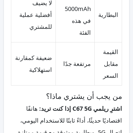
لا يضيف
5000mAh
البطارية
أفضلية عملية
في هذه
للمشتري
الفئة
القيمة
ضعيفة كمقارنة
مقابل
مرتفعة جدًا
استهلاكية
السعر
من يجب أن يشتري ماذا؟
اشترِ ريلمي C67 5G إذا كنت تريد:
هاتفًا
اقتصاديًا حديثًا، أداءً ثابتًا للاستخدام اليومي،
اتصال 5G، وبطارية موثوقة مع قيمة ممتازة