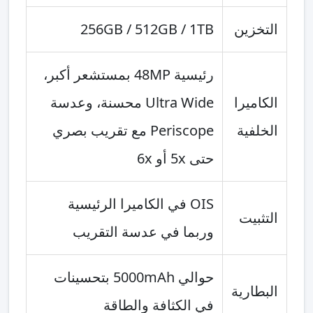
التخزين
256GB / 512GB / 1TB
رئيسية 48MP بمستشعر أكبر،
الكاميرا
Ultra Wide محسنة، وعدسة
الخلفية
Periscope مع تقريب بصري
حتى 5x أو 6x
OIS في الكاميرا الرئيسية
التثبيت
وربما في عدسة التقريب
حوالي 5000mAh بتحسينات
البطارية
في الكثافة والطاقة