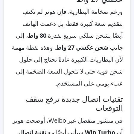
ورغم ضخامة البطارية، فإن هونر لم تكتفِ
بتقديم سعة كبيرة فقط، بل دعمت الهاتف
أيضًا بشحن سلكي سريع بقدرة
80 واط
، إلى
جانب
شحن عكسي 27 واط
. وهذه نقطة مهمة
لأن البطاريات الكبيرة عادةً تحتاج إلى حلول
شحن قوية حتى لا تتحول السعة الضخمة إلى
عبء يومي على المستخدم.
تقنيات اتصال جديدة ترفع سقف
التوقعات
في منشور منفصل عبر Weibo، أوضحت هونر
أن
Win Turbo
سيأتي أيضًا مع
تقنية اتصال