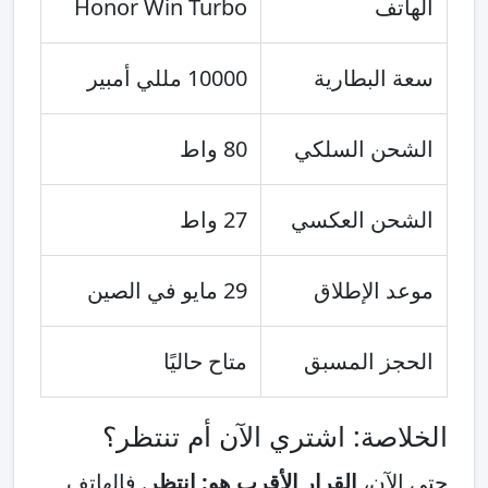
الهاتف
Honor Win Turbo
سعة البطارية
10000 مللي أمبير
الشحن السلكي
80 واط
الشحن العكسي
27 واط
موعد الإطلاق
29 مايو في الصين
الحجز المسبق
متاح حاليًا
الخلاصة: اشتري الآن أم تنتظر؟
حتى الآن،
القرار الأقرب هو: انتظر
. فالهاتف