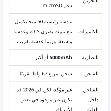
التخزين
دعم microSD
عدسة رئيسية 50 ميجابكسل
الكاميرات
مع تثبيت بصري OIS، وعدسة
واسعة، وربما عدسة تقريب
البطارية
5000mAh
أو أكبر
الشحن
شحن سريع 67 واط تقريبًا
الشاحن
غير مؤكد
، لكن في 2026 قد
داخل
يكون غير موجود في بعض
العلبة
الأسواق