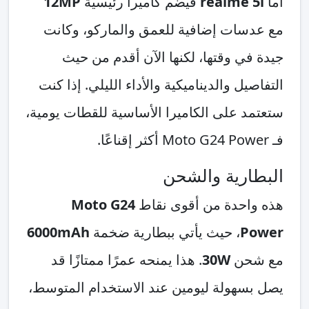
أما
realme 5i
فيضم كاميرا رئيسية
12MP
مع عدسات إضافية للعمق والماركو، وكانت
جيدة في وقتها، لكنها الآن أقدم من حيث
التفاصيل والديناميكية والأداء الليلي. إذا كنت
ستعتمد على الكاميرا الأساسية للقطات يومية،
فـ Moto G24 Power أكثر إقناعًا.
البطارية والشحن
هذه واحدة من أقوى نقاط
Moto G24
Power
، حيث يأتي ببطارية ضخمة
6000mAh
مع شحن
30W
. هذا يمنحه عمرًا ممتازًا قد
يصل بسهولة ليومين عند الاستخدام المتوسط،