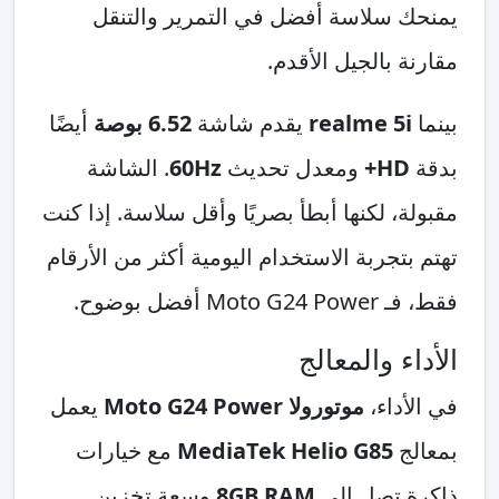
يمنحك سلاسة أفضل في التمرير والتنقل
مقارنة بالجيل الأقدم.
بينما
realme 5i
يقدم شاشة
6.52 بوصة
أيضًا
بدقة
HD+
ومعدل تحديث
60Hz
. الشاشة
مقبولة، لكنها أبطأ بصريًا وأقل سلاسة. إذا كنت
تهتم بتجربة الاستخدام اليومية أكثر من الأرقام
فقط، فـ Moto G24 Power أفضل بوضوح.
الأداء والمعالج
في الأداء،
موتورولا Moto G24 Power
يعمل
بمعالج
MediaTek Helio G85
مع خيارات
ذاكرة تصل إلى
8GB RAM
وسعة تخزين