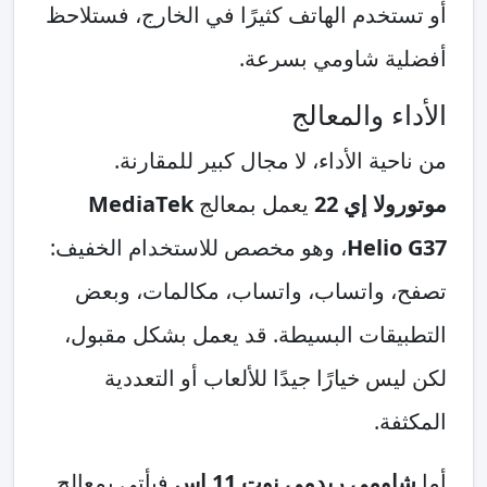
أو تستخدم الهاتف كثيرًا في الخارج، فستلاحظ
أفضلية شاومي بسرعة.
الأداء والمعالج
من ناحية الأداء، لا مجال كبير للمقارنة.
موتورولا إي 22
يعمل بمعالج
MediaTek
Helio G37
، وهو مخصص للاستخدام الخفيف:
تصفح، واتساب، واتساب، مكالمات، وبعض
التطبيقات البسيطة. قد يعمل بشكل مقبول،
لكن ليس خيارًا جيدًا للألعاب أو التعددية
المكثفة.
أما
شاومي ريدمي نوت 11 إس
فيأتي بمعالج