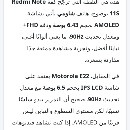
هذه هي النقطة التي ترجّح كفة
Redmi Note
11S
بوضوح. هاتف
شاومي
يأتي بشاشة
AMOLED
بحجم
6.43 بوصة
ودقة
FHD+
ومعدل تحديث
90Hz
، ما يعني ألوانًا أغنى،
تباينًا أفضل، وتجربة مشاهدة ممتعة جدًا
مقارنة بسعره.
في المقابل،
Motorola E22
يعتمد على
شاشة
IPS LCD
بحجم
6.5 بوصة
مع معدل
تحديث
90Hz
. صحيح أن التمرير يبدو سلسًا
نسبيًا، لكن مستوى السطوع والتباين ليس
قريبًا من AMOLED. إذا كنت تشاهد فيديوهات