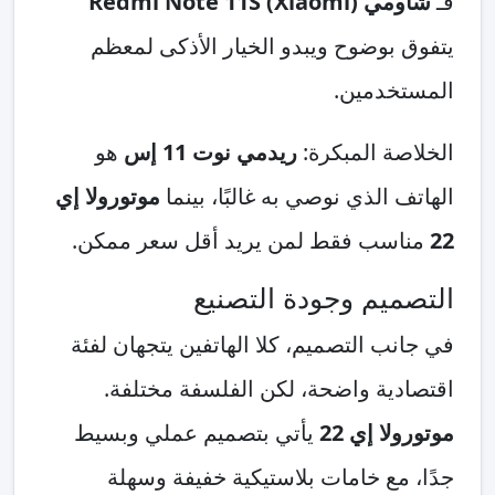
فـ
شاومي (Xiaomi) Redmi Note 11S
يتفوق بوضوح ويبدو الخيار الأذكى لمعظم
المستخدمين.
الخلاصة المبكرة:
ريدمي نوت 11 إس
هو
الهاتف الذي نوصي به غالبًا، بينما
موتورولا إي
22
مناسب فقط لمن يريد أقل سعر ممكن.
التصميم وجودة التصنيع
في جانب التصميم، كلا الهاتفين يتجهان لفئة
اقتصادية واضحة، لكن الفلسفة مختلفة.
موتورولا إي 22
يأتي بتصميم عملي وبسيط
جدًا، مع خامات بلاستيكية خفيفة وسهلة