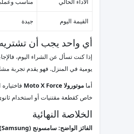
الأداء الحالي
مناسب وعمل
القيمة اليوم
جيدة
أي واحد يجب أن تشتريه 
إذا كنت تسأل عن الشراء اليوم، فالإجا
يومية في المنزل. فهو يقدم تجربة مشاهد
أما
موتورولا Moto X Force
فاختياره ا
خاص كقطعة مقتنيات أو استخدام ثانوي
الخلاصة النهائية
الفائز الواضح: سامسونج (Samsung) Crystal UHD CU8000