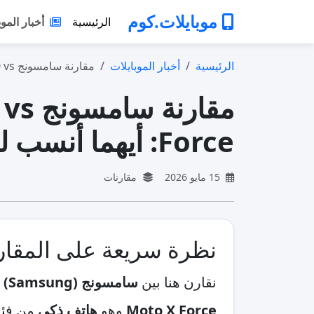
موبايلات.كوم
الرئيسية
أخبار الموب
الرئيسية
أخبار الموبايلات
مقارنة سامسونج Crystal UHD CU8000 vs مو…
Force: أيهما أنسب لك؟
15 مايو 2026
مقارنات
نظرة سريعة على المقار
نقارن هنا بين
سامسونج (Samsung) Crystal UHD CU8000
Moto X Force
وهو
هاتف ذكي
من فئة 