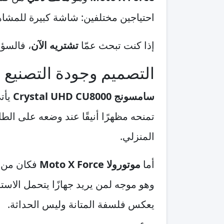
احتياجين مختلفين: شاشة كبيرة للمشاه
إذا كنت تبحث عمّا
تشتريه الآن
، فالسؤ
التصميم وجودة التصنيع
سامسونج Crystal UHD CU8000
يأت
تمنحه مظهرًا أنيقًا عند وضعه على الط
المنزلي.
أما
موتورولا Moto X Force
فكان من أ
وهو موجه لمن يريد جهازًا يتحمل الاست
يعكس فلسفة المتانة وليس الحداثة.