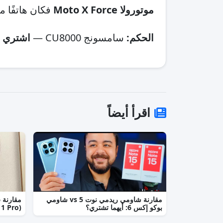
موتورولا Moto X Force
فكان هاتفًا مم
الحكم:
سامسونج CU8000 —
اشتري ا
اقرأ أيضاً
مقارنة شاومي ريدمي نوت 5 vs شاومي
بوكو إكس 6: أيهما تشتري؟
(Realme 11 Pro+) أمام منافسه الحديث