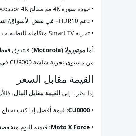
• جودة صورة 4K مع معالج Crystal Processor 4K
• دعم HDR10+ في بعض الأسواق/النسخ حسب التوافر
• تجربة Smart TV متكاملة للتطبيقات والبث
أما
موتورولا (Motorola)
فيتفوق فقط ع
من مستوى تجربة شاشة CU8000 في المحتوى البصري.
القيمة مقابل السعر
إذا نظرنا إلى
القيمة مقابل المال
، فالأ
•
CU8000
: قيمة أفضل إذا كنت تحتاج تلفازًا حديثًا
•
Moto X Force
: قيمته اليوم منخفضة