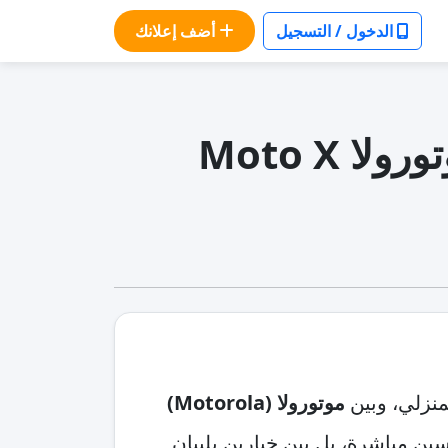
الدخول / التسجيل
أضف إعلانك
مقارنة سامسونج Crystal UHD CU8000 vs موتورولا Moto X
منزلي، وبين
موتورولا (Motorola)
ين مباشرة، بل بين خيارين يلبيان