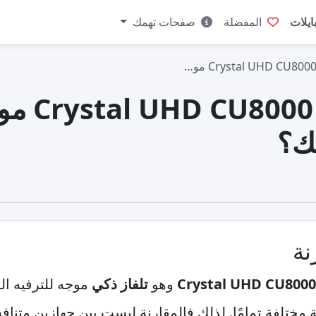
ايلات
المفضلة
صفحات تهمك
نة
وهو
تلفاز ذكي
موجه للترفيه ال
مختلفة تمامًا. لذلك فالمقارنة ليست بين جهازين متنافس