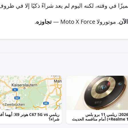
يزًا في وقته، لكنه اليوم لم يعد شراءً ذكيًا إلا في ظرو
لآن
. موتورولا Moto X Force —
تجاوزه
.
مقارنة 2026: ريلمي 11 برو بلس
ريلمي C67 5G vs هونر X9: 
شراء؟