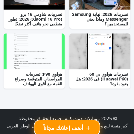
تسريبات 2026: نهاية Samsung
تسريبات شاومي 16 برو
Messenger وماذا يعني
(Xiaomi 16 Pro) 2026: تطور
للمستخدمين؟
منطقي نحو هاتف أكثر نضجًا
تسريبات هواوي بي 60
هواوي P90: تسريبات
(Huawei P60) في 2026: هل
المواصفات المتوقعة وصراع
يعود بقوة؟
القمة مع أقوى الهواتف
© 2025 موبايلات دوت كوم. جميع الحقوق محفوظة.
أكبر منصة لبيع وشراء الموبايلات الجديدة والمستعملة في الوطن العربي.
أضف إعلانك مجاناً