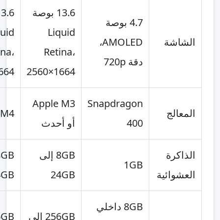
13.6 بوصة
13.6 بوصة
4.7 بوصة
Liquid
Liquid
شة
AMOLED،
Retina،
Retina،
دقة 720p
2560×1664
2560×1664
Apple M3
Snapdragon
الج
Apple M4
400
أو أحدث
كرة
8GB إلى
8GB إلى
1GB
وائية
24GB
24GB
8GB داخلي
256GB إلى
256GB إلى