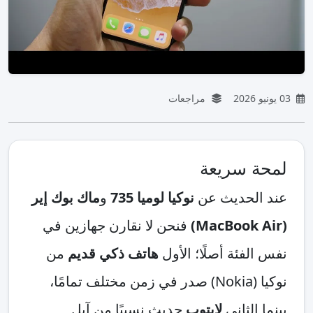
مراجعات
 سريعة
لحديث عن
نوكيا لوميا 735
و
ماك بوك إير
فنحن لا نقارن جهازين في
فئة أصلًا؛ الأول
هاتف ذكي قديم
من
نوكيا (Nokia) صدر في زمن مختلف تمامًا،
الثاني
لابتوب
حديث نسبيًا من آبل