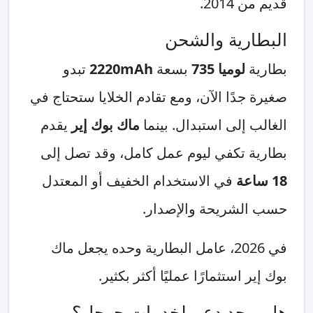
2014.
ارية والشحن
ة
لوميا 735
بسعة
2220mAh
تبدو
جدًا الآن، ومع تقادم الخلايا ستحتاج في
 إلى استبدال. بينما
ماك بوك إير
يقدم
ة تكفي ليوم عمل كامل، وقد تصل إلى
في الاستخدام الخفيف أو المعتدل
لشريحة والإصدار.
في 2026، عامل البطارية وحده يجعل ماك
 استثمارًا عمليًا أكثر بكثير.
وجد دعم لخدمات جوجل؟