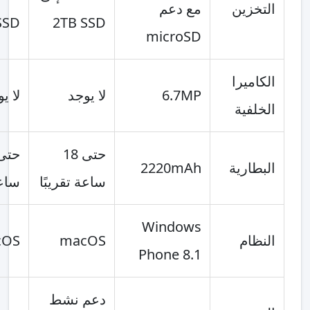
زين
مع دعم
2TB SSD
2TB SSD
microSD
يرا
6.7MP
لا يوجد
لا يوجد
فية
حتى 18
حتى 18
ارية
2220mAh
ساعة تقريبًا
ساعة تقريبًا
Windows
ام
macOS
macOS
Phone 8.1
دعم نشط