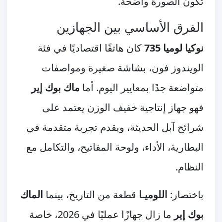
الصورة واضحة.
 الأساسي بين الجهازين
ميا 735
كان هاتفًا اقتصاديًا في فئة
دوز فون، بشاشة صغيرة ومواصفات
ة جدًا بمعايير اليوم. أما
ماك بوك إير
از إنتاجية خفيف الوزن يعتمد على
آبل الحديثة، ويقدم تجربة متقدمة في
ية، الأداء، ولوحة المفاتيح، والتكامل مع
.
ر:
اللوميـا
قطعة من التاريخ، بينما
الماك
ر
ما زال جهازًا عمليًا في 2026، خاصة