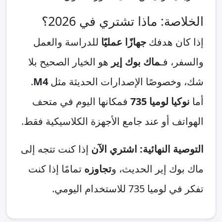
صة: ماذا تشتري في 2026؟
ان هدفك
جهازًا عمليًا
للدراسة والعمل
، فـ
ماك بوك إير
هو الخيار الصحيح بلا
خصوصًا الإصدارات الحديثة مثل
M4
.
ا لوميا 735
فمكانها اليوم في متحف
ف أو عند جامع الأجهزة الكلاسيكية فقط.
ة النهائية: اشتري الآن
إذا كنت تتجه إلى
ك إير الحديث، و
تجاوزه
تمامًا إذا كنت
735 للاستخدام اليومي.