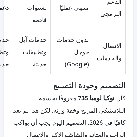
م
منتهي عمليًا
لسنوات
دعم نشط
مجي
قادمة
بدون خدمات
خدمات آبل
خدمات آبل
صال
جوجل
وتطبيقات
وتطبيقات
دمات
(Google)
حديثة
حديثة
يم وجودة التصنيع
كيا لوميا 735
معروفًا بجسمه
تيكي المريح وخفة وزنه، لكن هذا لم يعد
كافيًا في 2026. التصميم اليوم يجب أن يواكب
 والمتانة والشاشة الأكبر والاتصال