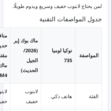
تاج لابتوب خفيف وسريع ويدوم طويلًا.
المواصفات التقنية
منافس
ماك بوك إير
حديث
نوكيا لوميا
(2026/
اصفة
مقترح: آبل
735
الجيل
ماك بوك إير
الحديث)
M4
لابتوب
لابتوب
هاتف ذكي
خفيف
خفيف