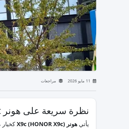
11 مايو 2026
مراجعات
نظرة سريعة على هونر X9c
يأتي
هونر X9c (HONOR X9c)
كخيار م