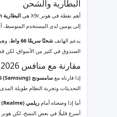
البطارية والشحن
أهم نقطة في هونر X9c هي
البطارية 6600mAh
إلى يومين لدى المستخدم المتوسط، أو 
يدعم الهاتف
شحنًا سريعًا 66 واط
، وه
الصندوق في كثير من الأسواق، لكن ق
مقارنة مع منافس 2026
إذا قارناه مع
سامسونج (Samsung) Galaxy A36
التحديثات وتجربة النظام طويلة المدى، بينما يتفوق هونر X9c بوضوح
أما إذا وضعناه أمام
ريلمي (Realme) 13 Pro
أسرع قليلًا في بعض النسخ، لكن هونر X9c ما زال أكثر إقناعًا لمن يريد بطارية أقوى وتحملًا أفضل في الاستخدام اليومي.