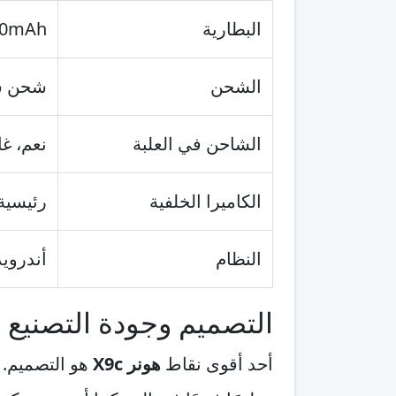
البطارية
00mAh
الشحن
شحن سريع
الشاحن في العلبة
نعم، غ
الكاميرا الخلفية
رئيسية 108MP مع عدسة مسا
النظام
أندرويد م
التصميم وجودة التصنيع
أحد أقوى نقاط
هونر X9c
هو التصميم. ا