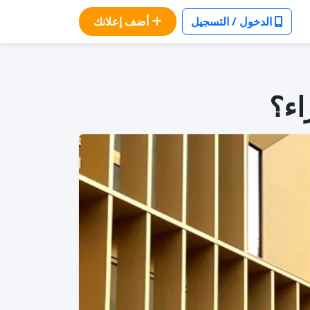
الدخول / التسجيل
أضف إعلانك