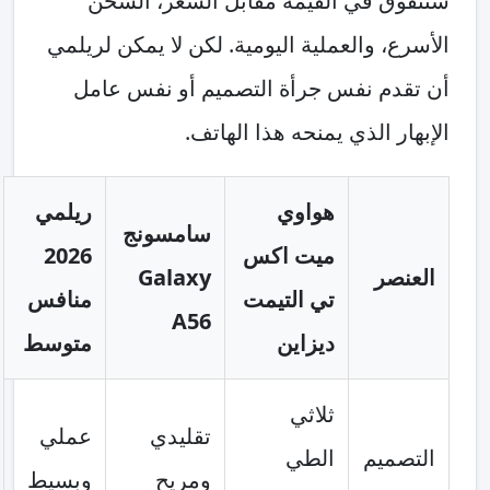
ستتفوق في القيمة مقابل السعر، الشحن
الأسرع، والعملية اليومية. لكن لا يمكن لريلمي
أن تقدم نفس جرأة التصميم أو نفس عامل
الإبهار الذي يمنحه هذا الهاتف.
هواوي
ريلمي
سامسونج
ميت اكس
2026
العنصر
Galaxy
تي التيمت
منافس
A56
ديزاين
متوسط
ثلاثي
تقليدي
عملي
التصميم
الطي
ومريح
وبسيط