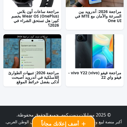
مراجعة 2026: أندرويد بين
مراجعة ساعات أون بلاس
السرعة والأمان مع MTE في
(OnePlus) Wear OS بخصم
One UI
كبير: هل تستحق الشراء في
2026؟
مراجعة فيفو (vivo) vivo Y22 -
مراجعة 2026: تنبيهات الطوارئ
فيفو واي 22
اللاسلكية في أندرويد أصبحت
أذكى بفضل خرائط الموقع
© 2025 موبايلات دوت كوم. جميع الحقوق محفوظة.
أكبر منصة لبيع وشراء الموبايلات الجديدة والمستعملة في الوطن العربي.
أضف إعلانك مجاناً