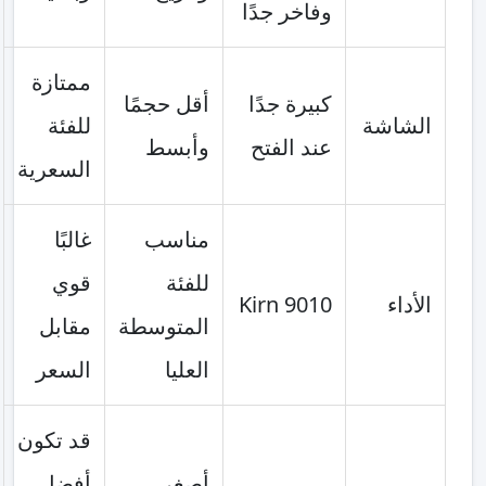
وفاخر جدًا
ممتازة
كبيرة جدًا
أقل حجمًا
الشاشة
للفئة
عند الفتح
وأبسط
السعرية
مناسب
غالبًا
للفئة
قوي
الأداء
Kirn 9010
المتوسطة
مقابل
العليا
السعر
قد تكون
أصغر
أفضل