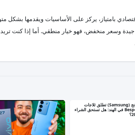
) ريدمي 6 هو هاتف اقتصادي بامتياز، يركز على الأساسيات ويقدمها
جيدة وسعر منخفض، فهو خيار منطقي. أما إذا كنت تريد أد
سامسونج (Samsung) تطلق ثلاجات
Bespoke AI في الهند: هل تستحق الشراء