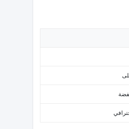
لى
خفضة
حترافي