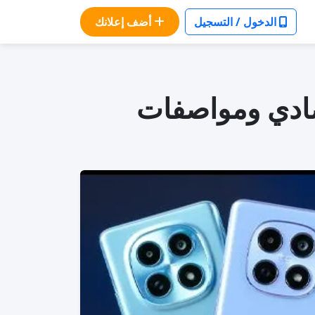
الدخول / التسجيل
أضف إعلانك
دمي 6: تصميم اقتصادي ومواصفات