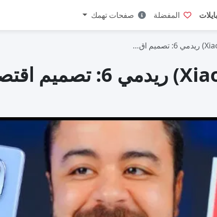
ايلات
المفضلة
صفحات تهمك
مراجعة شاومي (Xiaomi) ري