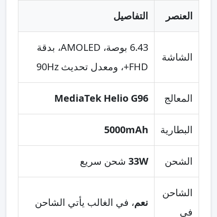
العنصر
التفاصيل
6.43 بوصة، AMOLED، بدقة
الشاشة
FHD+، ومعدل تحديث 90Hz
المعالج
MediaTek Helio G96
البطارية
5000mAh
الشحن
33W
شحن سريع
الشاحن
نعم
، في الغالب يأتي الشاحن
في