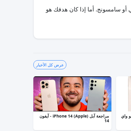
 أو سامسونج. أما إذا كان هدفك هو
عرض كل الأخبار
vivo) viv - فيفو واي
مراجعة آبل (Apple) iPhone 14 - آيفون
14