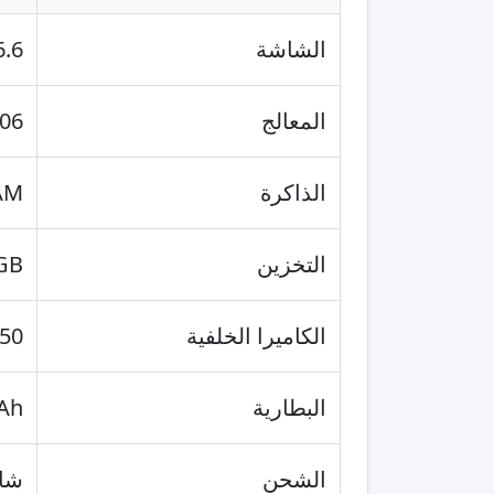
الشاشة
6.6 بوصة IPS LCD، دقة HD+، معدل ت
المعالج
606
الذاكرة
AM
التخزين
GB
الكاميرا الخلفية
50 ميجابكسل
البطارية
Ah
الشحن
شاحن