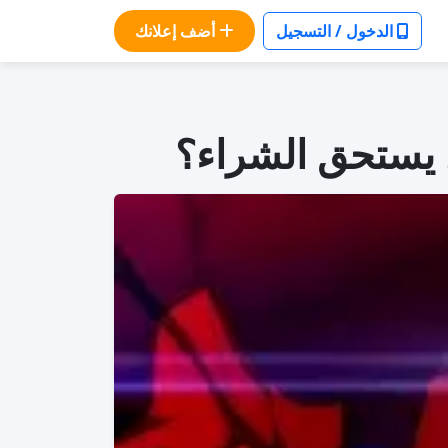
الدخول / التسجيل
أضف إعلانك