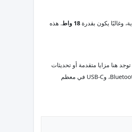
، وغالبًا يكون بقدرة
18 واط
. هذه
وجد هنا مزايا متقدمة أو تحديثات
طويلة المدى مثل التي نجدها في الفئات الأعلى. يدعم الهاتف الاتصالات الأساسية، وWi-Fi، وBluetooth، وUSB-C في معظم