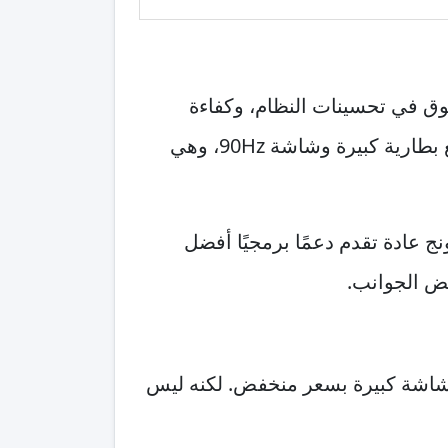
أن ريلمي غالبًا يتفوق في تحسينات النظام، وكفاءة
المعالج، وتجربة الشحن السريع. لكن ايتل S23 يظل جذابًا بسبب بساطته وسعره المنخفض، مع بطارية كبيرة وشاشة 90Hz، وهي
ج عادة تقدم دعمًا برمجيًا أفضل
قوية وشاشة كبيرة بسعر منخفض. لكنه ليس