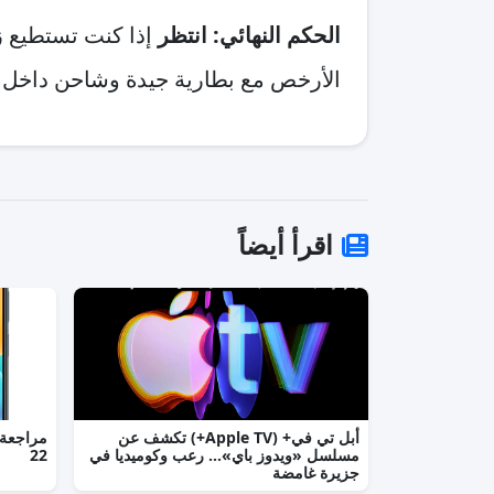
الحكم النهائي: انتظر
إذا كنت تستطيع زي
الأرخص مع بطارية جيدة وشاحن داخل الع
اقرأ أيضاً
أبل تي في+ (Apple TV+) تكشف عن
مسلسل «ويدوز باي»... رعب وكوميديا في
22
جزيرة غامضة