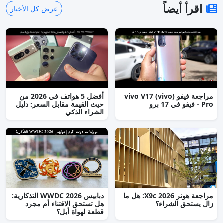
اقرأ أيضاً
عرض كل الأخبار
مراجعة فيفو (vivo) vivo V17
أفضل 5 هواتف في 2026 من
Pro - فيفو في 17 برو
حيث القيمة مقابل السعر: دليل
الشراء الذكي
مراجعة هونر X9c 2026: هل ما
دبابيس WWDC 2026 التذكارية:
زال يستحق الشراء؟
هل تستحق الاقتناء أم مجرد
قطعة لهواة أبل؟