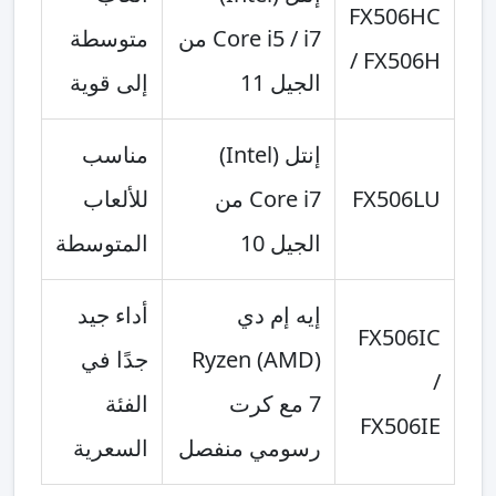
FX506HC
Core i5 / i7 من
متوسطة
/ FX506H
الجيل 11
إلى قوية
إنتل (Intel)
مناسب
FX506LU
Core i7 من
للألعاب
الجيل 10
المتوسطة
إيه إم دي
أداء جيد
FX506IC
(AMD) Ryzen
جدًا في
/
7 مع كرت
الفئة
FX506IE
رسومي منفصل
السعرية