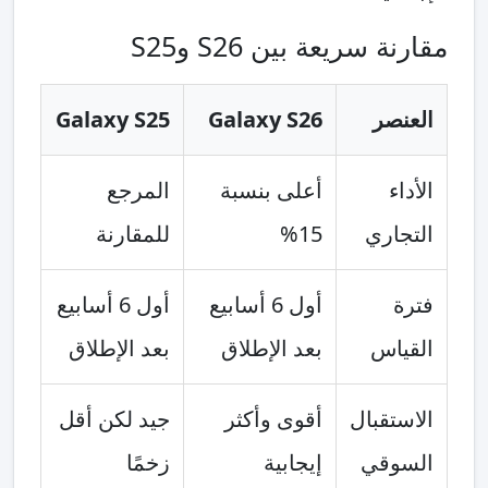
مقارنة سريعة بين S26 وS25
العنصر
Galaxy S26
Galaxy S25
الأداء
أعلى بنسبة
المرجع
التجاري
15%
للمقارنة
فترة
أول 6 أسابيع
أول 6 أسابيع
القياس
بعد الإطلاق
بعد الإطلاق
الاستقبال
أقوى وأكثر
جيد لكن أقل
السوقي
إيجابية
زخمًا