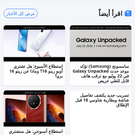
اقرأ أيضاً
عرض كل الأخبار
سامسونج (Samsung) تؤكد
استطلاع الأسبوع: هل تشتري
موعد حدث Galaxy Unpacked
أوبو رينو 16؟ وماذا عن رينو 16
في 22 يوليو مع ترقب هاتف
برو؟
قابل للطي عريض
تسريب جديد يكشف تفاصيل
شاشة وبطارية شاومي 18 قبل
الإطلاق
استطلاع أسبوعي: هل ستشتري