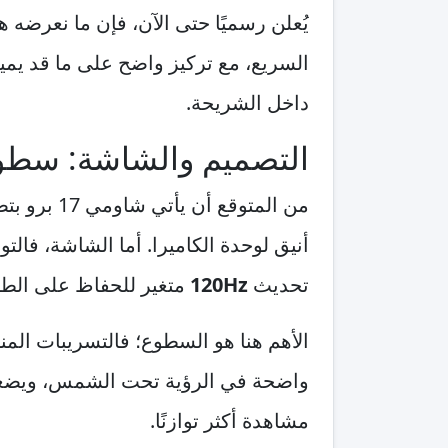
يُعلن رسميًا حتى الآن، فإن ما نعرضه ه
السريع، مع تركيز واضح على ما قد يمي
داخل الشريحة.
التصميم والشاشة: سطو
من المتوق
أنيق لوحدة الكاميرا. أما الشاشة، فال
تحديث
120Hz
متغير للحفاظ على الطا
الأهم هنا هو السطوع؛ فالتسريبات الم
واضحة في الرؤية تحت الشمس، ويضعه في مواجهة
مشاهدة أكثر توازنًا.