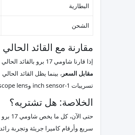
البطارية
الشحن
مقارنة مع القائد الحالي
إذا قارنا شاومي 17 برو بالقائد الحالي في السوق، فالتفوق المحتمل لدى شاومي قد يكون في
مقابل السعر
، بينما يظل القائد الحال
تسريبات 1-inch sensor وPeriscope lens مع شحن 200W، فشاومي 17 برو قد يصبح منافسًا حقيقيًا جدًا في التصوير والبطارية.
الخلاصة: هل تشتريه؟
حتى الآن، كل ما يخص شاومي 17 برو يدخل ضمن
سريع وأرقام كاميرا جريئة وتجربة رائد