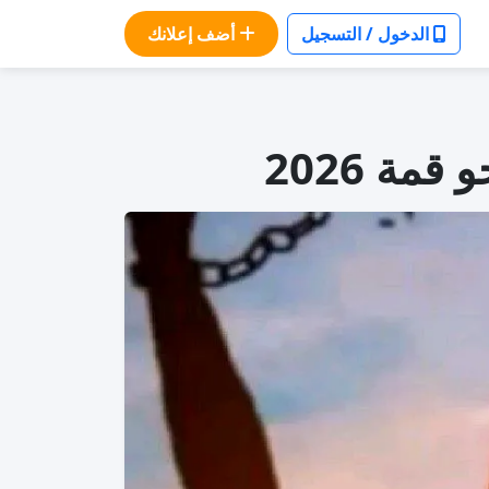
الدخول / التسجيل
أضف إعلانك