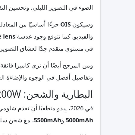
الضوء في التصوير الليلي، وتحسين التف
وسيكون
OIS
جزءًا أساسيًا من المعاد
والفيديو. كما نتوقع وجود عدسة
 lens
في مستوى متقدم جدًا لعشاق التصوير ا
وتفاصيل أفضل في الوجوه والإضاءة الخ
البطارية والشحن: 200W قد تصبح واقعًا
في 2026، يبدو منطقيًا أن تقدم شاومي 17 برو قفزة قوية في سرعة الشحن. التوقعات الأقرب تشير إلى بطارية بسعة تتراوح بين
5000mAh
و
5500mAh
، مع شحن سل