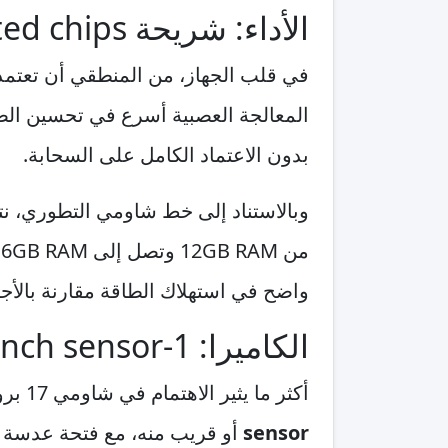
الأداء: شريحة AI-integrated chips
في قلب الجهاز، من المنطقي أن تعتم
المعالجة العصبية أسرع في تحسين الصو
بدون الاعتماد الكامل على السحابة.
وبالاستناد إلى خط شاومي التطوري، نت
واضح في استهلاك الطاقة مقارنة بالأجي
الكاميرا: 1-inch sensor وOIS وPeriscope lens
أكثر ما يثير الاهتمام في شاومي 17 برو هو قسم التصوير. التوقع الأقرب للمنطق هو استخدام مستشعر رئيسي بحجم
sensor
أو قريب منه، مع فتحة عدسة و