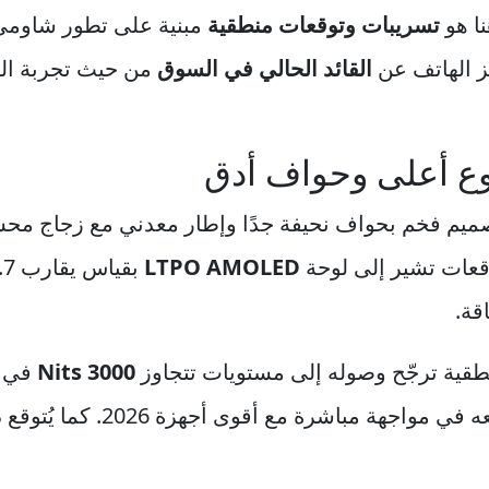
نا هو
تسريبات وتوقعات منطقية
مبنية على تطور شاومي ا
ز الهاتف عن
القائد الحالي في السوق
من حيث تجربة الت
ع أعلى وحواف أدق
ع أن يأتي شاومي 17 برو بتصميم فخم بحواف نحيفة جدًا وإطار معدني 
توقعات تشير إلى لوحة
LTPO AMOLED
بقياس يقارب 6.7 إلى 6.8 بوصة، بدقة
قة.
نطقية ترجّح وصوله إلى مستويات تتجاوز
3000 Nits
في ا
 مباشرة مع أقوى أجهزة 2026. كما يُتوقع دعم