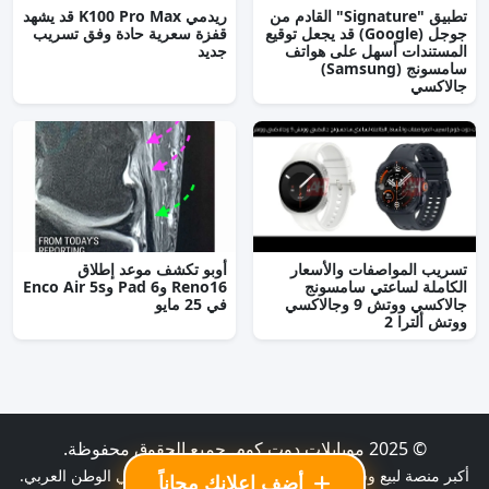
تطبيق "Signature" القادم من
ريدمي K100 Pro Max قد يشهد
جوجل (Google) قد يجعل توقيع
قفزة سعرية حادة وفق تسريب
المستندات أسهل على هواتف
جديد
سامسونج (Samsung)
جالاكسي
تسريب المواصفات والأسعار
أوبو تكشف موعد إطلاق
الكاملة لساعتي سامسونج
Reno16 وPad 6 وEnco Air 5s
جالاكسي ووتش 9 وجالاكسي
في 25 مايو
ووتش ألترا 2
© 2025 موبايلات دوت كوم. جميع الحقوق محفوظة.
أكبر منصة لبيع وشراء الموبايلات الجديدة والمستعملة في الوطن العربي.
أضف إعلانك مجاناً