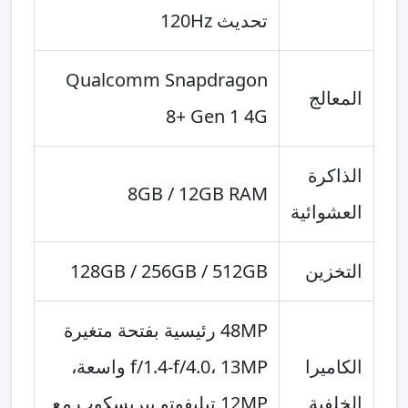
تحديث 120Hz
Qualcomm Snapdragon
المعالج
8+ Gen 1 4G
الذاكرة
8GB / 12GB RAM
العشوائية
التخزين
128GB / 256GB / 512GB
48MP رئيسية بفتحة متغيرة
الكاميرا
f/1.4-f/4.0، 13MP واسعة،
الخلفية
12MP تيليفوتو بيريسكوب مع