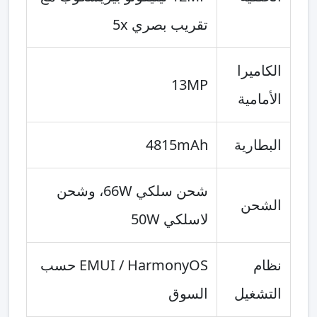
تقريب بصري 5x
الكاميرا
13MP
الأمامية
البطارية
4815mAh
شحن سلكي 66W، وشحن
الشحن
لاسلكي 50W
نظام
EMUI / HarmonyOS حسب
التشغيل
السوق