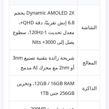
Dynamic AMOLED 2X بحجم
6.8 إنش تقريبًا، دقة QHD+،
الشاشة
معدل تحديث 1-120Hz، سطوع
يصل إلى 3000+ Nits
شريحة رائدة بتقنية تصنيع 3nm
المعالج
أو 2nm مع محرك AI مدمج
12GB / 16GB RAM، وتخزين
الذاكرة
256GB حتى 1TB
عدسة رئيسية 200MP مع