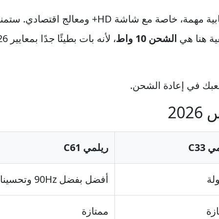
ما تزال نقطة إيجابية مهمة، خاصة مع شاشة 
ية هنا هي
الشحن 10 واط
يتعبك في إعادة الشحن.
20
 C33
ريلمي C61
لة
أفضل بفضل 90Hz وتحسينات أحدث
زة
ممتازة