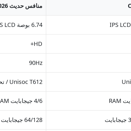
منافس حديث 2026: ريلمي C61
6.74 بوصة IPS LCD
HD+
90Hz
Uni
Unisoc T612 / تحسينات إدارة الطاقة
4/6 جيجابايت RAM
ت
64/128 جيجابايت