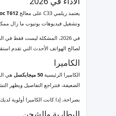
الأداء في 2026
يعتمد ريلمي C33 على معالج
oc T612
وتشغيل فيديوهات يوتيوب ما زال ممكنًا
في 2026، المشكلة ليست فقط في 
لصالح الهواتف الأحدث التي تقدم استقرا
الكاميرا
الكاميرا الرئيسية
50 ميجابكسل
هي المي
الضعيفة، فتتراجع التفاصيل ويظهر التش
بصراحة، إذا كانت الكاميرا أولوية لديك في 2026، فريلمي C33 ليس أفضل خيار حتى داخل الفئة ا
البطارية والشحن