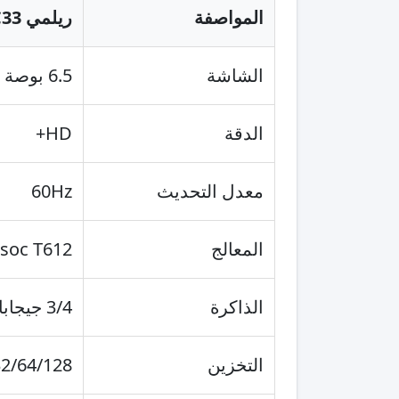
المواصفة
ريلمي C33
الشاشة
6.5 بوصة IPS LCD
الدقة
HD+
معدل التحديث
60Hz
المعالج
soc T612
الذاكرة
3/4 جيجابايت RAM
التخزين
32/64/128 جيجاباي