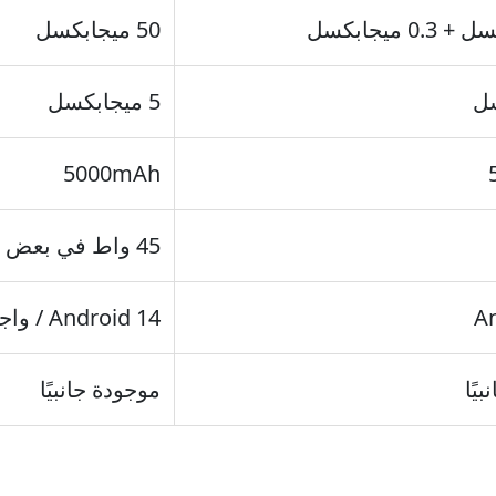
50 ميجابكسل
5 ميجابكسل
5000mAh
45 واط في بعض الأسواق
A
Android 14 / واجهة أحدث
يًا
موجودة جانبيًا