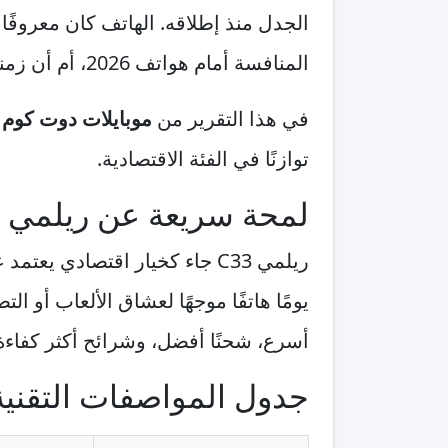
الجدل منذ إطلاقه. الهاتف كان معروفًا
المنافسة أمام هواتف 2026، أم أن زمنه انتهى فعليًا؟
في هذا التقرير من
موبايلات دوت كوم
توازنًا في الفئة الاقتصادية.
لمحة سريعة عن ريلمي C33
ريلمي C33 جاء كخيار اقتصادي
أسرع، شحنًا أفضل، وشرائح أكثر كفاءة
جدول المواصفات التقنية