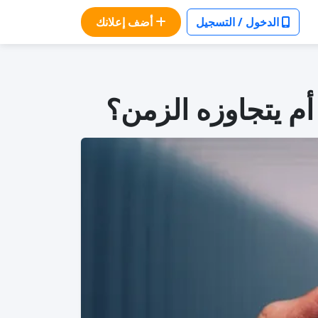
الدخول / التسجيل
أضف إعلانك