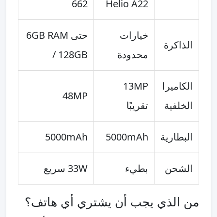
662
Helio A22
خيارات
حتى 6GB RAM
الذاكرة
محدودة
/ 128GB
الكاميرا
13MP
48MP
الخلفية
تقريبًا
البطارية
5000mAh
5000mAh
الشحن
بطيء
33W سريع
من الذي يجب أن يشتري أي هاتف؟