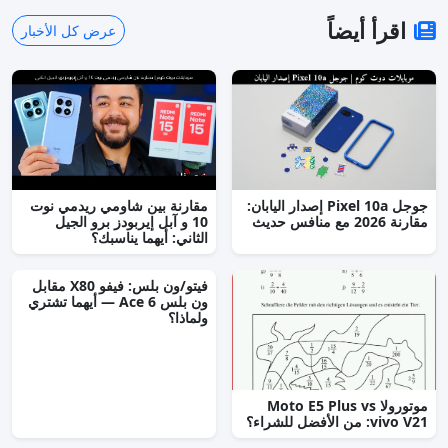
اقرأ أيضاً
عرض كل الأخبار
جوجل Pixel 10a إصدار اليابان:
مقارنة بين شاومي ريدمي نوت
مقارنة 2026 مع منافس حديث
10 و آبل إيربودز برو الجيل
الثاني: أيهما يناسبك؟
فيتو/ون بلس: فيفو X80 مقابل
ون بلس Ace 6 — أيهما تشتري
ولماذا؟
موتورولا Moto E5 Plus vs
vivo V21: من الأفضل للشراء؟