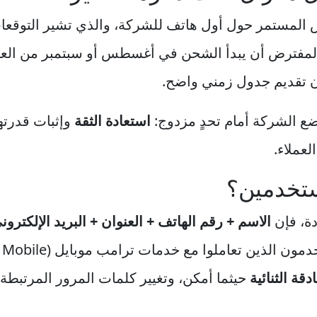
موض المستمر حول أول هاتف للشركة، والذي تشير التوقعا
20. وكان من المفترض أن يبدأ الشحن في أغسطس أو سبتمبر من 
تقديم جدول زمني واضح.
يضع الشركة أمام تحدٍ مزدوج:
استعادة الثقة
وإثبات قدرته
لعملاء.
مستخدمين؟
دة، فإن
الاسم + رقم الهاتف + العنوان + البريد الإلكترون
قة الثنائية
حيثما أمكن، وتغيير كلمات المرور المرتبط