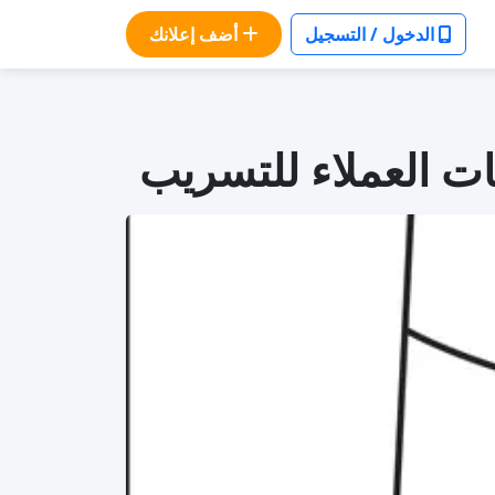
الدخول / التسجيل
أضف إعلانك