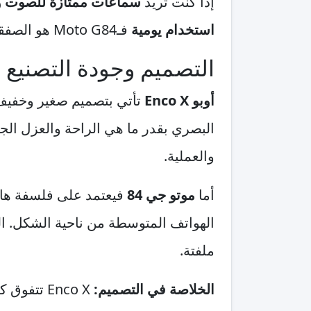
إذا كنت تريد
سماعات ممتازة للصوت و
استخدام يومية
فـMoto G84 هو الصفقة الأكثر فائدة لمعظم المستخدمين.
التصميم وجودة التصنيع
أوبو Enco X
تأتي بتصميم صغير وخفيف 
البصري بقدر ما هي الراحة والعزل الجي
والعملية.
أما
موتو جي 84
فيعتمد على فلسفة هاتف
الهواتف المتوسطة من ناحية الشكل. ا
ملفتة.
الخلاصة في التصميم: