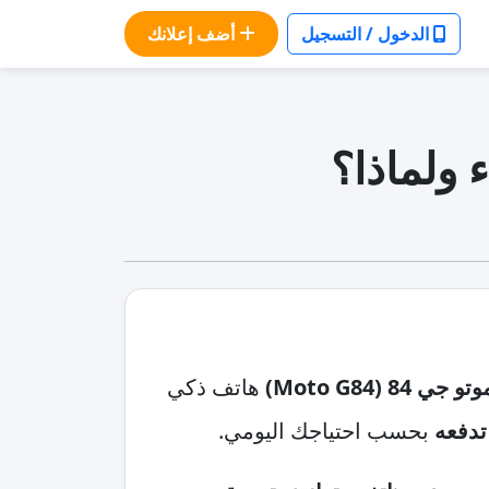
الدخول / التسجيل
أضف إعلانك
تو جي 84 (Moto G84)
هاتف ذكي
تدفعه
بحسب احتياجك اليومي.