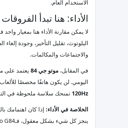
الاستخدام العام.
الأداء: هنا تبدأ الفروقات 
لا يمكن مقارنة الأداء هنا بمعيار واحد 
البلوتوث، تقليل التأخير، وجودة إلغا
والاجتماعات والمكالمات.
في المقابل،
موتو جي 84
يعتمد على منص
اليومي. لن يكون هاتفًا مخصصًا للألعاب 
120Hz
تمنحك سلاسة ملحوظة في التم
الخلاصة في الأداء:
ينجز كل شيء بشكل معقول، فـMoto G84 يقدم أداءً عمليًا أفضل لأنه هاتف شامل.