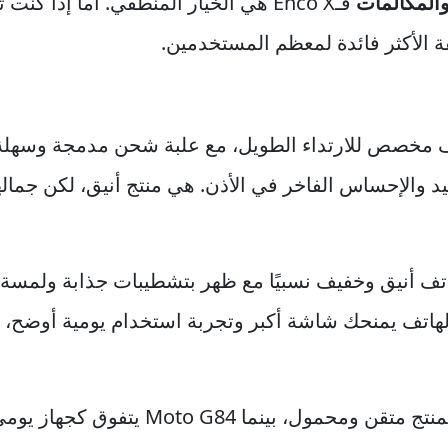
المكالمات
فـEnco X هي الخيار المنطقي. أما إذا كنت تبحث عن
مخصص للارتداء الطويل، مع علبة شحن مدمجة وسهلة ال
د والإحساس الفاخر في الأذن. هي منتج أنيق، لكن جماله
 أنيق وخفيف نسبيًا مع ظهر بتشطيبات جذابة ولمسة عصر
لهاتف يمنحك شاشة أكبر وتجربة استخدام يومية أوضح، م
Enco X تتفوق كمنتج متقن ومحمول، 