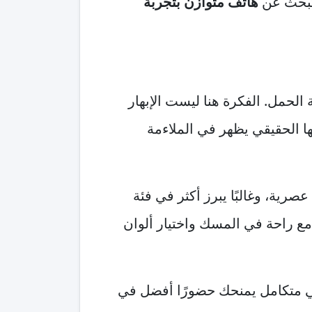
هاتف متوازن بتجربة
حمل. الفكرة هنا ليست الإبهار
ا الحقيقي يظهر في الملاءمة
ية، وغالبًا يبرز أكثر في فئة
ع راحة في المسك واختيار ألوان
بينما Moto G84 يتفوق كجهاز يومي متكامل يمنحك حضورًا أفضل في