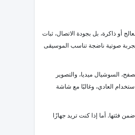
عالج أو ذاكرة، بل بجودة الاتصال، ثبات
م تجربة صوتية ناضجة تناسب الموسيقى
تصفح، السوشيال ميديا، والتصوير
استخدام العادي، وغالبًا مع شاشة
صوت والراحة أثناء الاستخدام الطويل، فـEnco X تتفوق ضمن فئتها. أما إذا كنت تريد جهازًا