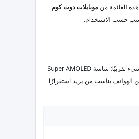
موبايلات دوت كوم
نسب حسب الاستخدام.
يأتي سامسونج (Samsung) Galaxy A56 5G كخيار متوازن جدًا لمن يريد هاتفًا مريحًا في كل شيء تقريبًا: شاشة Super AMOLED
5000، ودعم شحن سريع عادة في حدود 45W. هذا النوع من الهواتف يناسب من يريد استقرارًا