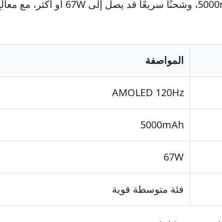
شاشة AMOLED سريعة، بطارية 5000mAh، وش
المواصفة
AMOLED 120Hz
5000mAh
67W
فئة متوسطة قوية