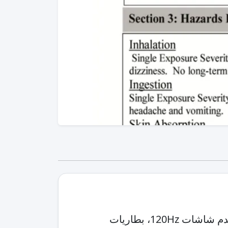
في 2026 أصبحت الفئة المتوسطة أكثر إثارة من أي وقت مضى، لأن كثيرًا من الهواتف باتت تقدم شاشات 120Hz، بطاريات