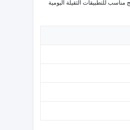
حنًا سريعًا قد يصل إلى 67W أو أكثر، مع معالج مناسب للتطبيقات الثقيلة اليومية