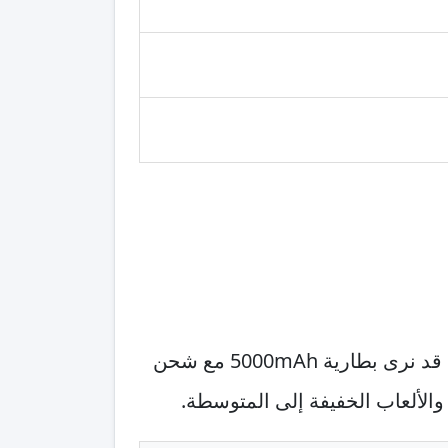
ريلمي (realme) 14 Pro+ غالبًا ما يستهدف المستخدم الذي يكره انتظار الشحن. في هذه الفئة قد نرى بطارية 5000mAh مع شحن