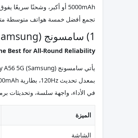
5000mAh أو أكبر، وشحنًا سريعًا يفوق 67W، مع كاميرات مستقرة وأداء كافٍ للألعاب اليومية. هذه القائمة من
تجمع أفضل خمسة هواتف متوسطة متوقع
1) سامسونج (Samsung) Galaxy A56 5G
he Best for All-Round Reliability
في الأداء، واجهة سلسة، وتحديثات برمج
الميزة
الشاشة