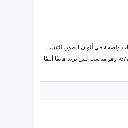
 تحسينات واضحة في ألوان الصور، التثبيت
الإلكتروني، وأداء البورتريه. نتوقع شاشة 120Hz، بطارية 5000mAh، وشحنًا سريعًا في حدود 67W، وهو مناسب لمن يريد هاتفًا أنيقًا