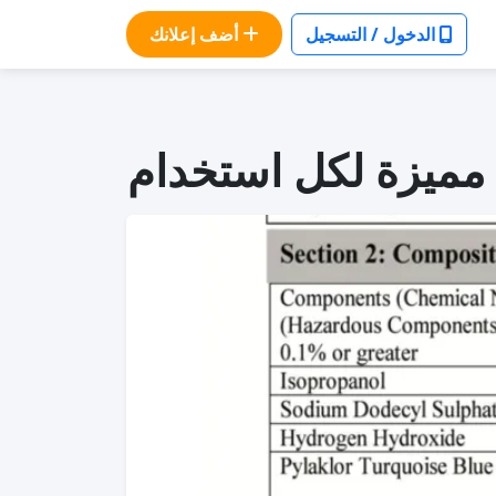
الدخول / التسجيل
أضف إعلانك