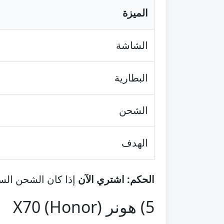
الميزة
الشاشة
البطارية
الشحن
الهدف
الحكم:
اشتري الآن
إذا كان الشحن الس
5) هونر (Honor) X70