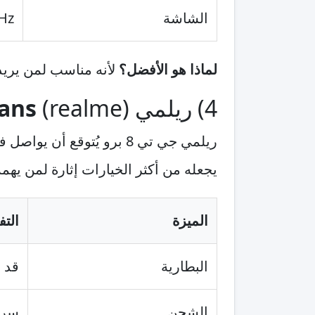
الشاشة
120Hz ع
لماذا هو الأفضل؟
لأنه مناسب لمن يريد ه
4) ريلمي (realme) GT 8 Pro —
Fans
ريلمي جي تي 8 برو يُتوقع أن يواصل فلسفة ريلمي القائمة على الشحن السريع مع بطارية كبيرة قد تقترب من
يجعله من أكثر الخيارات إثارة لمن يهم
الميزة
الت
البطارية
قد تص
الشحن
سريع