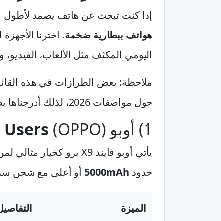
إذا كنت تبحث عن هاتف يصمد لأطول وقت م
هواتف ببطارية ضخمة
. اخترنا الأجهز
اليومي المكثف مثل الألعاب، الفيديو، و
ملاحظة: بعض الطرازات في هذه القائمة 
حول مواصفات 2026، لذلك أدرجناها بصيغة واضحة بين المؤكد والمتوقع.
1) أوبو (OPPO) Find X9 Pro —
 Users
يأتي أوبو فايند X9 برو ك
حدود
5000mAh
أو أعلى مع شحن سري
الميزة
التفاصيل