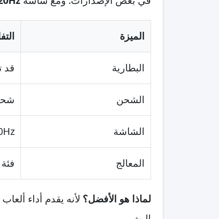
في بعض الإصدارات. ومع شاشة
20Hz
الميزة
التف
البطارية
قد تصل إ
الشحن
شحن 
الشاشة
120Hz مع است
المعالج
فئة 
لماذا هو الأفضل؟
لأنه يقدم أداء ألعا
البث.