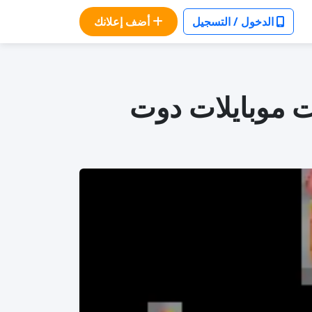
الدخول / التسجيل
أضف إعلانك
ة ضخمة في 2026: اختيارات موبايلات دوت