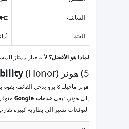
الشاشة
0Hz
الفئة
أدا
لماذا هو الأفضل؟
لأنه خيار ممتاز للمس
5) هونر (Honor) Magic 8 Pro —
bility
هونر ماجيك 8 برو يدخل القا
إلى هونر، تبقى
خدمات Google
متوفرة
التوقعات تشير إلى بطارية كبيرة تقار