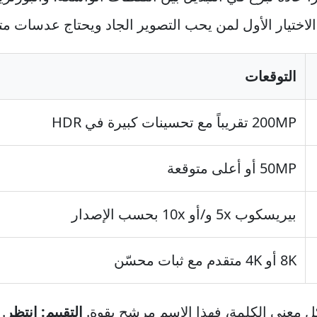
التوقعات
200MP تقريباً مع تحسينات كبيرة في HDR
50MP أو أعلى متوقعة
بيريسكوب 5x و/أو 10x بحسب الإصدار
8K أو 4K متقدم مع ثبات محسّن
ل معنى الكلمة، فهذا الاسم مرشح بقوة.
التقييم: انتظر
.