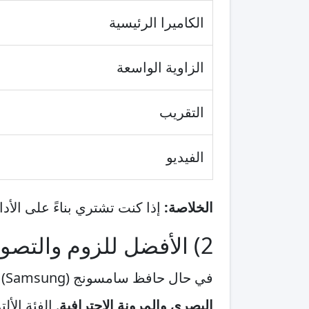
الكاميرا الرئيسية
الزاوية الواسعة
التقريب
الفيديو
الخلاصة:
إذا كنت تشتري بناءً على الأد
2) الأفضل للزوم والتصوير الاحترافي: سامسونج (Samsung) جالكسي S26 ألترا
في حال حافظ سامسونج (Samsung) على فلسفة الألترا، فإن جالكسي S26 ألترا قد يكون من أقوى أجهزة 2026 في
البصري والمرونة الاحترافية
. الفئة الأ