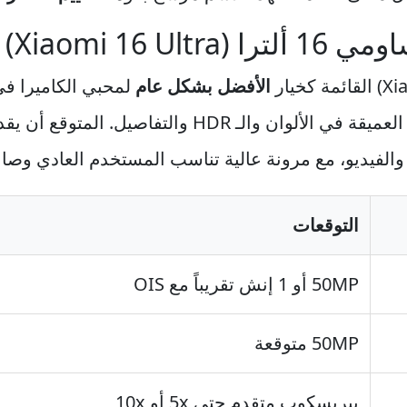
الأفضل بشكل عام
في دعم شراكات التصوير والتحسينات العميقة في الألوان
لليل والفيديو، مع مرونة عالية تناسب المستخدم العادي وصان
التوقعات
50MP أو 1 إنش تقريباً مع OIS
50MP متوقعة
بيريسكوب متقدم حتى 5x أو 10x