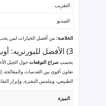
التقريب
الفيديو
الخلاصة:
من أفضل الخيارات لمن يحب ا
3) الأفضل للبورتريه: أوبو فايند X9 برو (OPPO Find X9 Pro)
بحسب
صراع التوقعات
تعاون أقوى بين العدسات والمعالجة. إذ
الطبيعي، وملمس البشرة، وإبراز التفاص
الميزة