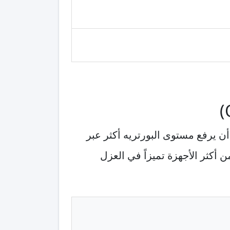
الجيل الأحدث، يُنتظر من أوبو فايند X9 برو (OPPO Find X9 Pro) أن يرفع مستوى البورتريه أكثر عبر
أكثر الأجهزة تميزاً في العزل