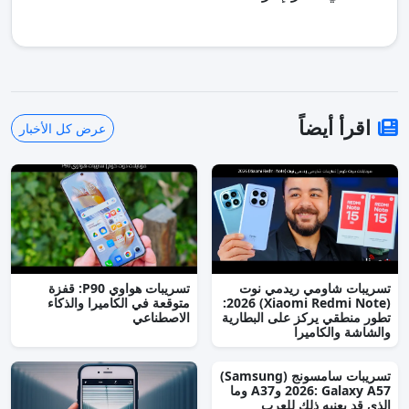
اقرأ أيضاً
عرض كل الأخبار
تسريبات شاومي ريدمي نوت
تسريبات هواوي P90: قفزة
(Xiaomi Redmi Note) 2026:
متوقعة في الكاميرا والذكاء
تطور منطقي يركز على البطارية
الاصطناعي
والشاشة والكاميرا
تسريبات سامسونج (Samsung)
2026: Galaxy A57 وA37 وما
الذي قد يعنيه ذلك للعرب